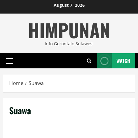
Skip
August 7, 2026
to
HIMPUNAN
content
Info Gorontalo Sulawesi
WATCH
Primary
Menu
Home
Suawa
Suawa