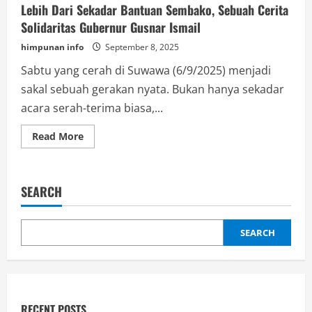
Lebih Dari Sekadar Bantuan Sembako, Sebuah Cerita
Solidaritas Gubernur Gusnar Ismail
himpunan info
September 8, 2025
Sabtu yang cerah di Suwawa (6/9/2025) menjadi
sakal sebuah gerakan nyata. Bukan hanya sekadar
acara serah-terima biasa,...
Read
Read More
more
about
Lebih
Dari
Sekadar
SEARCH
Bantuan
Sembako,
Sebuah
Cerita
Solidaritas
SEARCH
Gubernur
Gusnar
Ismail
RECENT POSTS