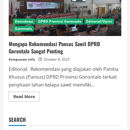
Demokrasi
DPRD Provinsi Gorontalo
Editorial/Opini
Gorontalo
Mengapa Rekomendasi Pansus Sawit DPRD
Gorontalo Sangat Penting
himpunan info
October 8, 2025
Editorial: Rekomendasi yang diajukan oleh Panitia
Khusus (Pansus) DPRD Provinsi Gorontalo terkait
penyitaan lahan kelapa sawit memiliki...
Read
Read More
more
about
Mengapa
Rekomendasi
Pansus
SEARCH
Sawit
DPRD
Gorontalo