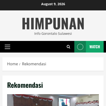
Skip
August 9, 2026
to
HIMPUNAN
content
Info Gorontalo Sulawesi
WATCH
Primary
Menu
Home
Rekomendasi
Rekomendasi