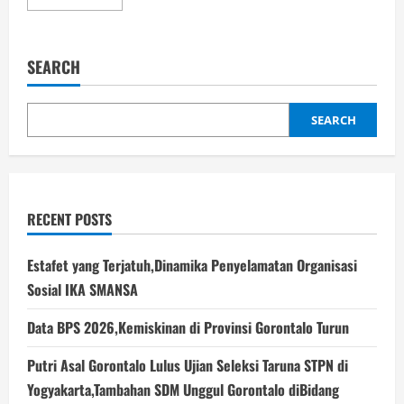
more
about
Gubernur
Gusnar:
PENAS
SEARCH
Sukses,
Kasad
dan
Kasau
Akan
SEARCH
Bangun
Kodam
serta
Skuadron
Pesawat
Jet
di
RECENT POSTS
Gorontalo
Estafet yang Terjatuh,Dinamika Penyelamatan Organisasi
Sosial IKA SMANSA
Data BPS 2026,Kemiskinan di Provinsi Gorontalo Turun
Putri Asal Gorontalo Lulus Ujian Seleksi Taruna STPN di
Yogyakarta,Tambahan SDM Unggul Gorontalo diBidang