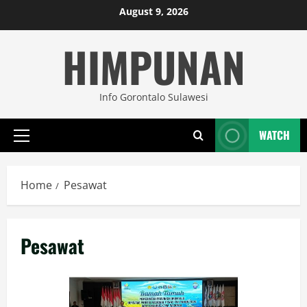
Skip
August 9, 2026
to
HIMPUNAN
content
Info Gorontalo Sulawesi
WATCH
Primary
Menu
Home
Pesawat
Pesawat