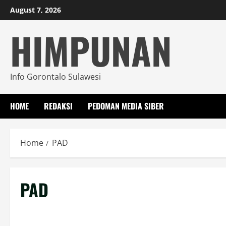
Skip
August 7, 2026
to
HIMPUNAN
content
Info Gorontalo Sulawesi
HOME
REDAKSI
PEDOMAN MEDIA SIBER
Home
PAD
PAD