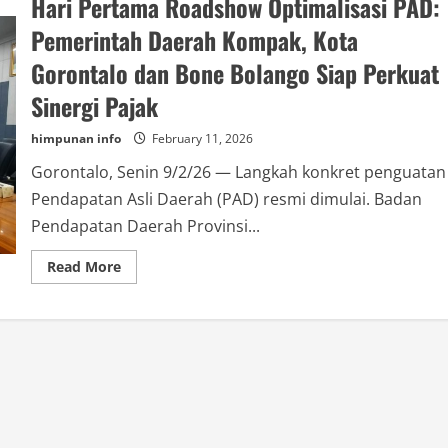
Hari Pertama Roadshow Optimalisasi PAD:
Pemerintah Daerah Kompak, Kota
Gorontalo dan Bone Bolango Siap Perkuat
Sinergi Pajak
himpunan info
February 11, 2026
Gorontalo, Senin 9/2/26 — Langkah konkret penguatan
Pendapatan Asli Daerah (PAD) resmi dimulai. Badan
Pendapatan Daerah Provinsi...
Read
Read More
more
about
Hari
Pertama
Roadshow
Optimalisasi
PAD:
Pemerintah
Daerah
Kompak,
Kota
Gorontalo
dan