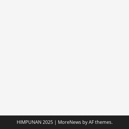
Bone
Bolango
Siap
Perkuat
Sinergi
Pajak
HIMPUNAN 2025
|
MoreNews
by AF themes.