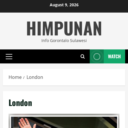
Skip
August 9, 2026
to
HIMPUNAN
content
Info Gorontalo Sulawesi
WATCH
Primary
Menu
Home
London
London