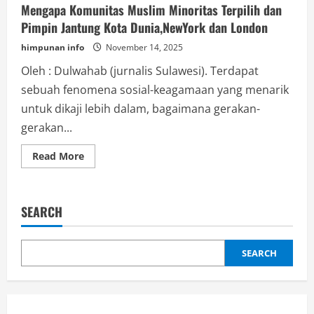
Mengapa Komunitas Muslim Minoritas Terpilih dan
Pimpin Jantung Kota Dunia,NewYork dan London
himpunan info
November 14, 2025
Oleh : Dulwahab (jurnalis Sulawesi). Terdapat
sebuah fenomena sosial-keagamaan yang menarik
untuk dikaji lebih dalam, bagaimana gerakan-
gerakan...
Read
Read More
more
about
Mengapa
Komunitas
Muslim
SEARCH
Minoritas
Terpilih
dan
Pimpin
Jantung
SEARCH
Kota
Dunia,NewYork
dan
London