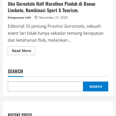
Jika Gorontalo Half Marathon Pindah di Danau
Limboto, Kombinasi Sport & Tourism.
himpunan info
November 21, 2025
Editorial: Di jantung Provinsi Gorontalo, sebuah
event lari tidak hanya sekadar tentang kecepatan
dan ketahanan fisik, melainkan...
Read
Read More
more
about
Jika
Gorontalo
Half
SEARCH
Marathon
Pindah
di
Danau
Limboto,
SEARCH
Kombinasi
Sport
&
Tourism.
RECENT POSTS