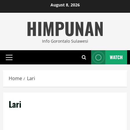
Skip
August 8, 2026
to
HIMPUNAN
content
Info Gorontalo Sulawesi
WATCH
Primary
Menu
Home
Lari
Lari