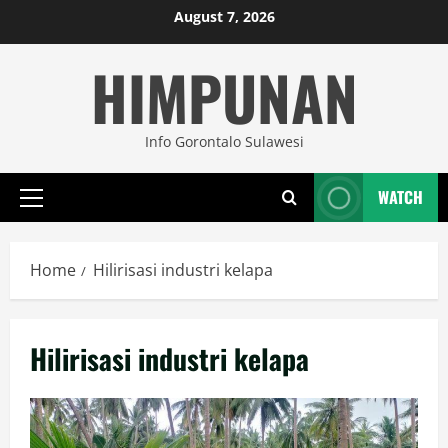
Skip
August 7, 2026
to
HIMPUNAN
content
Info Gorontalo Sulawesi
WATCH
Primary
Menu
Home
Hilirisasi industri kelapa
Hilirisasi industri kelapa