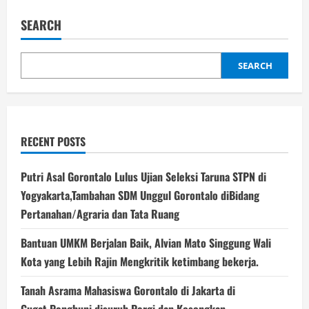
UNHAS
Gorontalo
SEARCH
Kawal
Program
Hilirisasi
Kelapa,Anggaran
13
SEARCH
Triliun
RECENT POSTS
Putri Asal Gorontalo Lulus Ujian Seleksi Taruna STPN di
Yogyakarta,Tambahan SDM Unggul Gorontalo diBidang
Pertanahan/Agraria dan Tata Ruang
Bantuan UMKM Berjalan Baik, Alvian Mato Singgung Wali
Kota yang Lebih Rajin Mengkritik ketimbang bekerja.
Tanah Asrama Mahasiswa Gorontalo di Jakarta di
Gugat,Penghuni disuruh Pergi dan Kosongkan