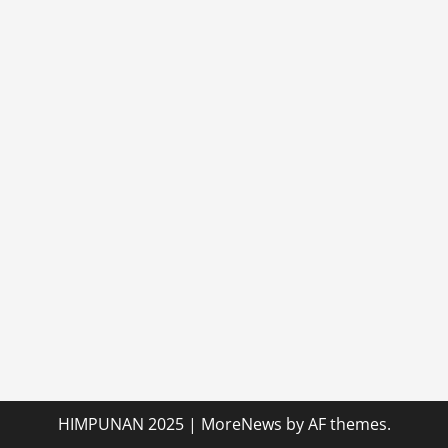
Timur
HIMPUNAN 2025
|
MoreNews
by AF themes.