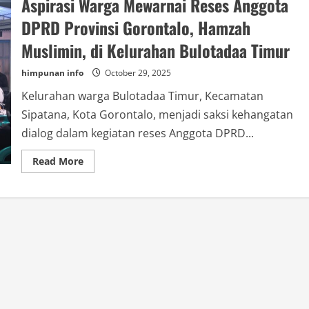
Aspirasi Warga Mewarnai Reses Anggota
DPRD Provinsi Gorontalo, Hamzah
Muslimin, di Kelurahan Bulotadaa Timur
himpunan info
October 29, 2025
Kelurahan warga Bulotadaa Timur, Kecamatan
Sipatana, Kota Gorontalo, menjadi saksi kehangatan
dialog dalam kegiatan reses Anggota DPRD...
Read
Read More
more
about
Aspirasi
Warga
Mewarnai
Reses
Anggota
DPRD
Provinsi
Gorontalo,
Hamzah
Muslimin,
di
Kelurahan
Bulotadaa