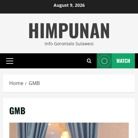
Skip
August 9, 2026
to
HIMPUNAN
content
Info Gorontalo Sulawesi
WATCH
Primary
Menu
Home
GMB
GMB