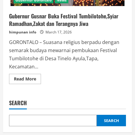
Gubernur Gorontalo
News
Gubernur Gusnar Buka Festival Tumbilotohe,Syiar
Ramadhan,Zakat dan Terangnya Jiwa
himpunan info
March 17, 2026
GORONTALO – Suasana religius berpadu dengan
semarak budaya mewarnai pembukaan Festival
Tumbilotohe di Desa Tinelo Ayula,Tapa,
Kecamatan...
Read
Read More
more
about
Gubernur
Gusnar
Buka
SEARCH
Festival
Tumbilotohe,Syiar
Ramadhan,Zakat
dan
Terangnya
SEARCH
Jiwa