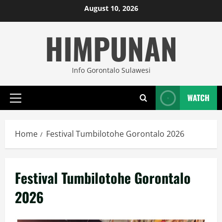
Skip
August 10, 2026
to
HIMPUNAN
content
Info Gorontalo Sulawesi
WATCH
Primary
Menu
Home
Festival Tumbilotohe Gorontalo 2026
Festival Tumbilotohe Gorontalo
2026