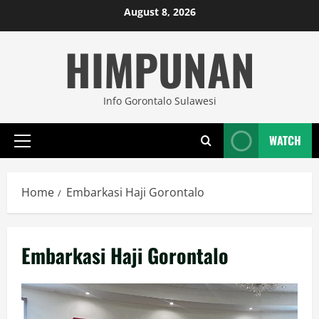
Skip
August 8, 2026
to
HIMPUNAN
content
Info Gorontalo Sulawesi
WATCH
Primary
Menu
Home
Embarkasi Haji Gorontalo
Embarkasi Haji Gorontalo