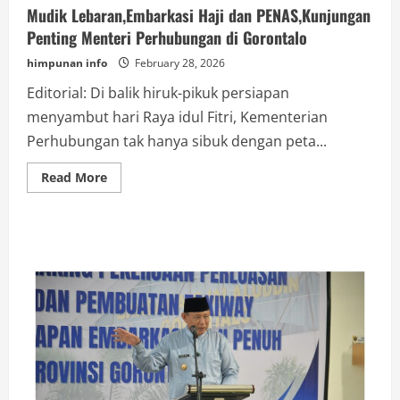
Mudik Lebaran,Embarkasi Haji dan PENAS,Kunjungan
Penting Menteri Perhubungan di Gorontalo
himpunan info
February 28, 2026
Editorial: Di balik hiruk-pikuk persiapan
menyambut hari Raya idul Fitri, Kementerian
Perhubungan tak hanya sibuk dengan peta...
Read
Read More
more
about
Mudik
Lebaran,Embarkasi
Haji
dan
PENAS,Kunjungan
Penting
Menteri
Perhubungan
di
Gorontalo