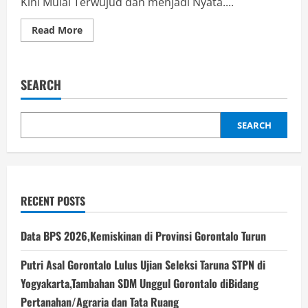
Kini Mulai Terwujud dan menjadi Nyata....
Read
Read More
more
about
Menjemput
Takbir
dari
SEARCH
Gorontalo,Sebuah
Ikhtiar
Suci
Menuju
Embarkasi
SEARCH
Haji
Penuh
RECENT POSTS
Data BPS 2026,Kemiskinan di Provinsi Gorontalo Turun
Putri Asal Gorontalo Lulus Ujian Seleksi Taruna STPN di
Yogyakarta,Tambahan SDM Unggul Gorontalo diBidang
Pertanahan/Agraria dan Tata Ruang