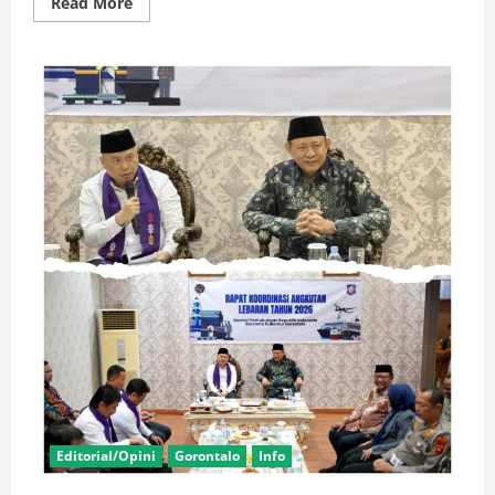
Read
Read More
more
about
Progres
Embarkasi
Haji,Tahun
Depan
Umroh
Terbang
Langsung
Gorontalo-
Jeddah
Editorial/Opini
Gorontalo
Info