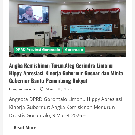
Depan
Umroh
Terbang
Langsung
Gorontalo-
Jeddah
DPRD Provinsi Gorontalo
Gorontalo
Angka Kemiskinan Turun,Aleg Gerindra Limonu
Hippy Apresiasi Kinerja Gubernur Gusnar dan Minta
Gubernur Bantu Penambang Rakyat
himpunan info
March 10, 2026
Anggota DPRD Gorontalo Limonu Hippy Apresiasi
Kinerja Gubernur: Angka Kemiskinan Menurun
Drastis Gorontalo, 9 Maret 2026 –...
Read
Read More
more