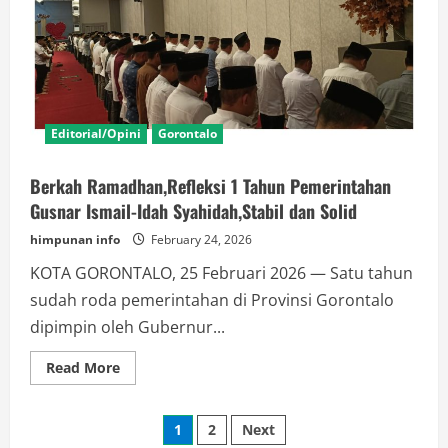
Editorial/Opini
Gorontalo
Berkah Ramadhan,Refleksi 1 Tahun Pemerintahan
Gusnar Ismail-Idah Syahidah,Stabil dan Solid
himpunan info
February 24, 2026
KOTA GORONTALO, 25 Februari 2026 — Satu tahun
sudah roda pemerintahan di Provinsi Gorontalo
dipimpin oleh Gubernur...
Read
Read More
more
about
Berkah
Posts
Ramadhan,Refleksi
1
2
Next
1