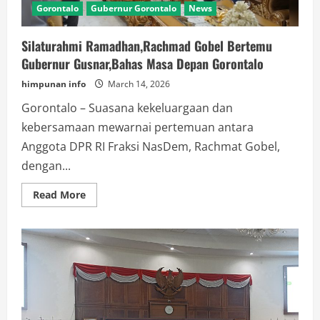
Gorontalo
Gubernur Gorontalo
News
Silaturahmi Ramadhan,Rachmad Gobel Bertemu
Gubernur Gusnar,Bahas Masa Depan Gorontalo
himpunan info
March 14, 2026
Gorontalo – Suasana kekeluargaan dan
kebersamaan mewarnai pertemuan antara
Anggota DPR RI Fraksi NasDem, Rachmat Gobel,
dengan...
Read
Read More
more
about
Silaturahmi
Ramadhan,Rachmad
Gobel
Bertemu
Gubernur
Gusnar,Bahas
Masa
Depan
Gorontalo