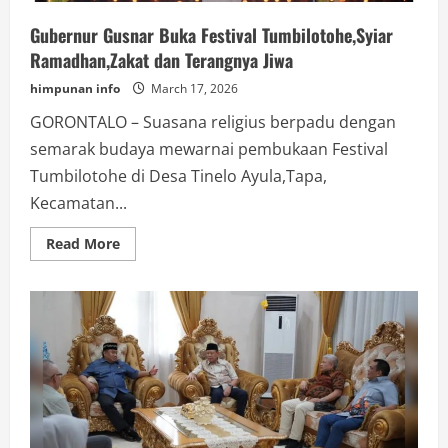
Gubernur Gusnar Buka Festival Tumbilotohe,Syiar
Ramadhan,Zakat dan Terangnya Jiwa
himpunan info
March 17, 2026
GORONTALO – Suasana religius berpadu dengan
semarak budaya mewarnai pembukaan Festival
Tumbilotohe di Desa Tinelo Ayula,Tapa,
Kecamatan...
Read
Read More
more
about
Gubernur
Gusnar
Buka
Festival
Tumbilotohe,Syiar
Ramadhan,Zakat
dan
Terangnya
Jiwa