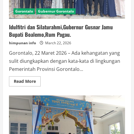
Gorontalo
Gubernur Gorontalo
Idulfitri dan Silaturahmi,Gubernur Gusnar Jamu
Bupati Boalemo,Rum Pagau.
himpunan info
March 22, 2026
Gorontalo, 22 Maret 2026 – Ada kehangatan yang
sulit diungkapkan dengan kata-kata di lingkungan
Pemerintah Provinsi Gorontalo...
Read
Read More
more
about
Idulfitri
dan
Silaturahmi,Gubernur
Gusnar
Jamu
Bupati
Boalemo,Rum
Pagau.