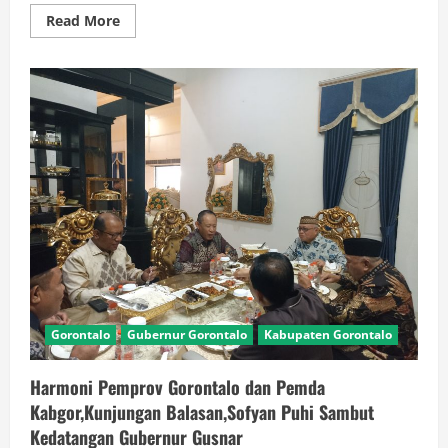
Read
Read More
more
about
Gusnar
Ismail
Kumpulkan
Kepala
Daerah
Demokrat,
Ikuti
Sarasehan
Bersama
SBY
dan
AHY
Gorontalo
Gubernur Gorontalo
Kabupaten Gorontalo
Harmoni Pemprov Gorontalo dan Pemda
Kabgor,Kunjungan Balasan,Sofyan Puhi Sambut
Kedatangan Gubernur Gusnar