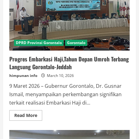
DPRD Provinsi Gorontalo
Gorontalo
Progres Embarkasi Haji,Tahun Depan Umroh Terbang
Langsung Gorontalo-Jeddah
himpunan info
March 10, 2026
9 Maret 2026 – Gubernur Gorontalo, Dr. Gusnar
Ismail, menyampaikan perkembangan signifikan
terkait realisasi Embarkasi Haji di...
Read
Read More
more
about
Progres
Embarkasi
Haji,Tahun