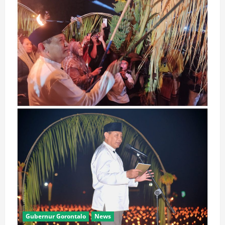
IdulFitri,Gubernur
Gusnar
Terima
Bupati
Bone
Bolango,Ismet
Mile
Gubernur Gorontalo
News