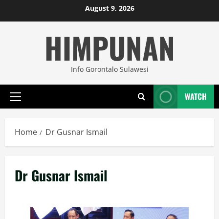
Skip
August 9, 2026
to
HIMPUNAN
content
Info Gorontalo Sulawesi
WATCH
Primary
Menu
Home
Dr Gusnar Ismail
Dr Gusnar Ismail