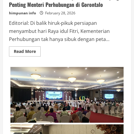
Penting Menteri Perhubungan di Gorontalo
himpunan info
February 28, 2026
Editorial: Di balik hiruk-pikuk persiapan
menyambut hari Raya idul Fitri, Kementerian
Perhubungan tak hanya sibuk dengan peta...
Read
Read More
more
about
Mudik
Lebaran,Embarkasi
Haji
dan
PENAS,Kunjungan
Penting
Menteri
Perhubungan
di
Gorontalo