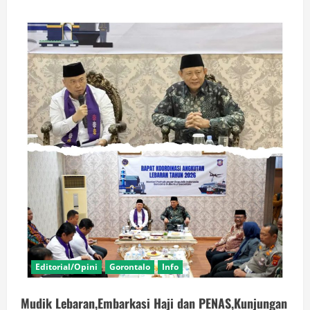
about
Angka
Kemiskinan
Turun,Aleg
Gerindra
Limonu
Hippy
Apresiasi
Kinerja
Gubernur
Gusnar
dan
Minta
Gubernur
Bantu
Penambang
Rakyat
Editorial/Opini
Gorontalo
Info
Mudik Lebaran,Embarkasi Haji dan PENAS,Kunjungan