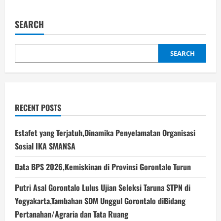
Tahun
pagination
Pemerintahan
Gusnar
Ismail-
SEARCH
Idah
Syahidah,Stabil
dan
Solid
SEARCH
RECENT POSTS
Estafet yang Terjatuh,Dinamika Penyelamatan Organisasi
Sosial IKA SMANSA
Data BPS 2026,Kemiskinan di Provinsi Gorontalo Turun
Putri Asal Gorontalo Lulus Ujian Seleksi Taruna STPN di
Yogyakarta,Tambahan SDM Unggul Gorontalo diBidang
Pertanahan/Agraria dan Tata Ruang