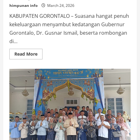
himpunan info
March 24, 2026
KABUPATEN GORONTALO – Suasana hangat penuh
kekeluargaan menyambut kedatangan Gubernur
Gorontalo, Dr. Gusnar Ismail, beserta rombongan
di...
Read
Read More
more
about
Harmoni
Pemprov
Gorontalo
dan
Pemda
Kabgor,Kunjungan
Balasan,Sofyan
Puhi
Sambut
Kedatangan
Gubernur
Gusnar