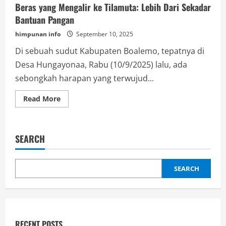
Beras yang Mengalir ke Tilamuta: Lebih Dari Sekadar
Bantuan Pangan
himpunan info
September 10, 2025
Di sebuah sudut Kabupaten Boalemo, tepatnya di
Desa Hungayonaa, Rabu (10/9/2025) lalu, ada
sebongkah harapan yang terwujud...
Read
Read More
more
about
Beras
yang
Mengalir
SEARCH
ke
Tilamuta:
Lebih
Dari
Sekadar
SEARCH
Bantuan
Pangan
RECENT POSTS