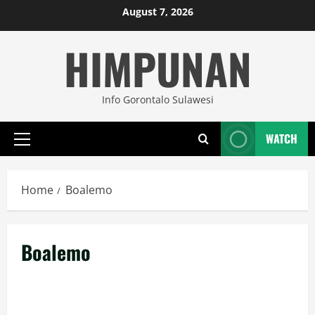
Skip
August 7, 2026
to
HIMPUNAN
content
Info Gorontalo Sulawesi
WATCH
Primary
Menu
Home
Boalemo
Boalemo