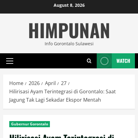
Skip
August 8, 2026
to
HIMPUNAN
content
Info Gorontalo Sulawesi
WATCH
Primary
Menu
Home
2026
April
27
Hilirisasi Ayam Terintegrasi di Gorontalo: Saat
Jagung Tak Lagi Sekadar Ekspor Mentah
Gubernur Gorontalo
Hilirisasi Ayam Terintegrasi di