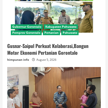
Gubernur Gorontalo
Kabupaten Pohuwato
Pemprov Gorontalo
Pertanian
Pohuwato
Gusnar-Saipul Perkuat Kolaborasi,Bangun
Motor Ekonomi Pertanian Gorontalo
himpunan info
August 5, 2026