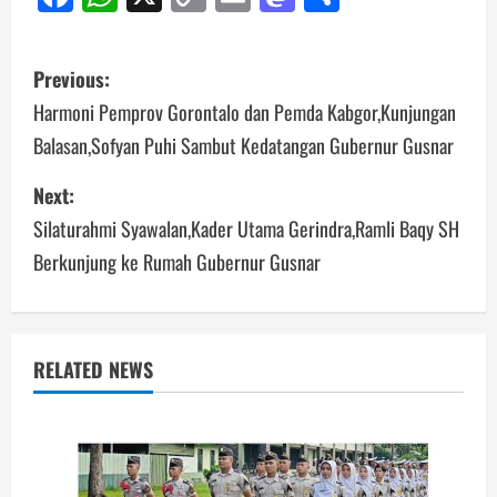
Link
Post
Previous:
navigation
Harmoni Pemprov Gorontalo dan Pemda Kabgor,Kunjungan
Balasan,Sofyan Puhi Sambut Kedatangan Gubernur Gusnar
Next:
Silaturahmi Syawalan,Kader Utama Gerindra,Ramli Baqy SH
Berkunjung ke Rumah Gubernur Gusnar
RELATED NEWS