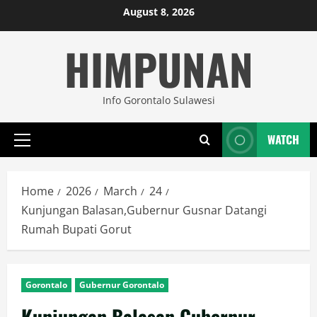
Skip
August 8, 2026
to
HIMPUNAN
content
Info Gorontalo Sulawesi
WATCH
Primary
Menu
Home
2026
March
24
Kunjungan Balasan,Gubernur Gusnar Datangi
Rumah Bupati Gorut
Gorontalo
Gubernur Gorontalo
Kunjungan Balasan,Gubernur