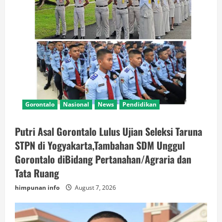
Gorontalo
Nasional
News
Pendidikan
Putri Asal Gorontalo Lulus Ujian Seleksi Taruna
STPN di Yogyakarta,Tambahan SDM Unggul
Gorontalo diBidang Pertanahan/Agraria dan
Tata Ruang
himpunan info
August 7, 2026