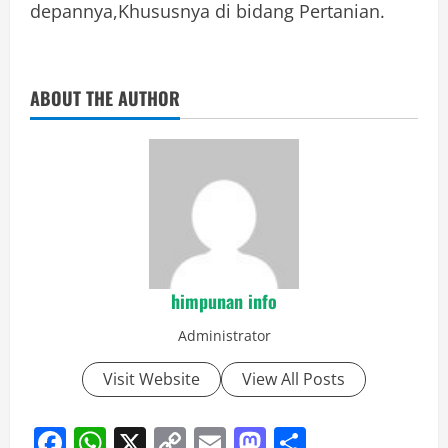
depannya,Khususnya di bidang Pertanian.
ABOUT THE AUTHOR
himpunan info
Administrator
Visit Website
View All Posts
Facebook
WhatsApp
X
Copy
Email
Mastodon
Share