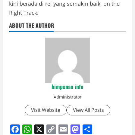
kini berada di rel yang semakin baik, on the
Right Track.
ABOUT THE AUTHOR
himpunan info
Administrator
Visit Website
View All Posts
Facebook
WhatsApp
X
Copy
Email
Mastodon
Share