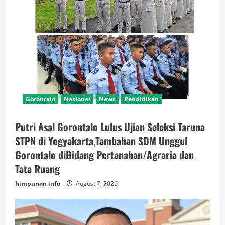
Gorontalo
Nasional
News
Pendidikan
Putri Asal Gorontalo Lulus Ujian Seleksi Taruna
STPN di Yogyakarta,Tambahan SDM Unggul
Gorontalo diBidang Pertanahan/Agraria dan
Tata Ruang
himpunan info
August 7, 2026