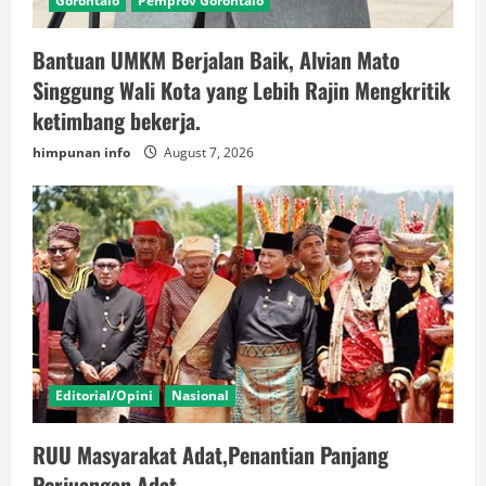
Gorontalo
Pemprov Gorontalo
Bantuan UMKM Berjalan Baik, Alvian Mato
Singgung Wali Kota yang Lebih Rajin Mengkritik
ketimbang bekerja.
himpunan info
August 7, 2026
Editorial/Opini
Nasional
RUU Masyarakat Adat,Penantian Panjang
Perjuangan Adat