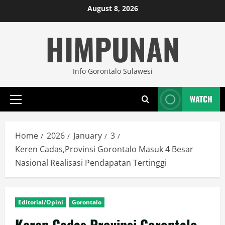
Skip
August 8, 2026
to
HIMPUNAN
content
Info Gorontalo Sulawesi
WATCH
Primary
Menu
Home
2026
January
3
Keren Cadas,Provinsi Gorontalo Masuk 4 Besar
Nasional Realisasi Pendapatan Tertinggi
Editorial/Opini
Gorontalo
Keren Cadas,Provinsi Gorontalo