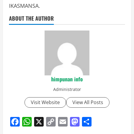
IKASMANSA.
ABOUT THE AUTHOR
himpunan info
Administrator
Visit Website
View All Posts
Facebook
WhatsApp
X
Copy
Email
Mastodon
Share
Link