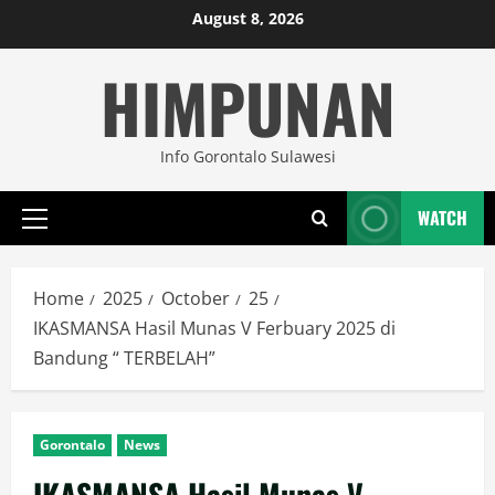
Skip
August 8, 2026
to
HIMPUNAN
content
Info Gorontalo Sulawesi
WATCH
Primary
Menu
Home
2025
October
25
IKASMANSA Hasil Munas V Ferbuary 2025 di
Bandung “ TERBELAH”
Gorontalo
News
IKASMANSA Hasil Munas V