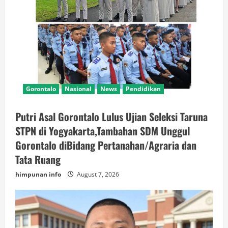
Gorontalo
Nasional
News
Pendidikan
Putri Asal Gorontalo Lulus Ujian Seleksi Taruna
STPN di Yogyakarta,Tambahan SDM Unggul
Gorontalo diBidang Pertanahan/Agraria dan
Tata Ruang
himpunan info
August 7, 2026