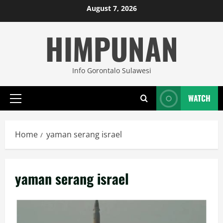
Skip
August 7, 2026
to
HIMPUNAN
content
Info Gorontalo Sulawesi
WATCH
Primary
Menu
Home
yaman serang israel
yaman serang israel