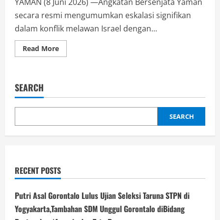
YAMAN (8 Juni 2026) —Angkatan Bersenjata Yaman
secara resmi mengumumkan eskalasi signifikan
dalam konflik melawan Israel dengan...
Read
Read More
more
about
Yaman
Tembakan
Rudal
SEARCH
ke
Israel
dan
Tutup
Selat
SEARCH
Bab
El
Mandeb
(Laut
Merah)
RECENT POSTS
Putri Asal Gorontalo Lulus Ujian Seleksi Taruna STPN di
Yogyakarta,Tambahan SDM Unggul Gorontalo diBidang