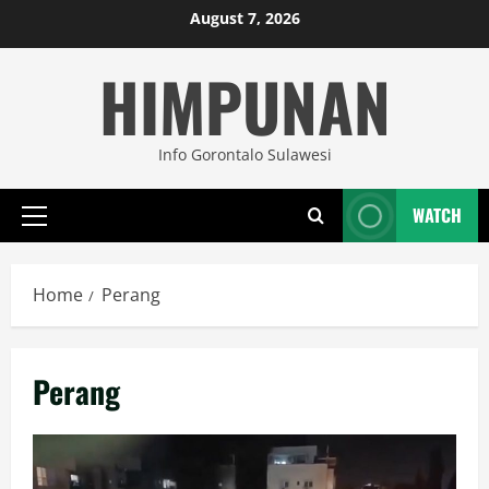
Skip
August 7, 2026
to
HIMPUNAN
content
Info Gorontalo Sulawesi
WATCH
Primary
Menu
Home
Perang
Perang