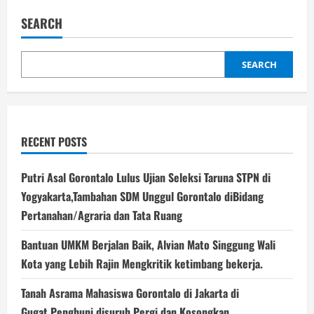
media
Zionis
SEARCH
melaporkan
bahwa
beberapa
rudal
Iran
SEARCH
mengenai
beberapa
wilayah
di
Tel
Aviv
Israel
RECENT POSTS
Putri Asal Gorontalo Lulus Ujian Seleksi Taruna STPN di
Yogyakarta,Tambahan SDM Unggul Gorontalo diBidang
Pertanahan/Agraria dan Tata Ruang
Bantuan UMKM Berjalan Baik, Alvian Mato Singgung Wali
Kota yang Lebih Rajin Mengkritik ketimbang bekerja.
Tanah Asrama Mahasiswa Gorontalo di Jakarta di
Gugat,Penghuni disuruh Pergi dan Kosongkan