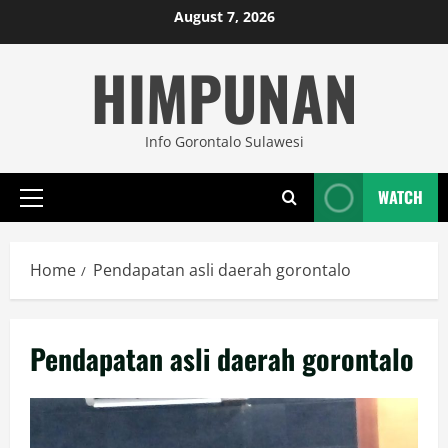
Skip
August 7, 2026
to
HIMPUNAN
content
Info Gorontalo Sulawesi
WATCH
Primary
Menu
Home
Pendapatan asli daerah gorontalo
Pendapatan asli daerah gorontalo