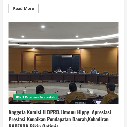
Read
Read More
more
about
Ketua
Komisi
II,Mikson
Yapanto
Rapat
Perdana
dengan
BAPENDA,Optimis
PAD
Gorontalo
Meningkat
DPRD Provinsi Gorontalo
Anggota Komisi II DPRD,Limonu Hippy Apresiasi
Prestasi Kenaikan Pendapatan Daerah,Kehadiran
BAPENDA Bikin Optimis