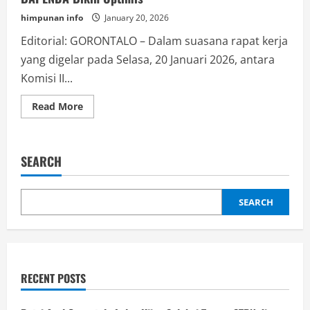
himpunan info
January 20, 2026
Editorial: GORONTALO – Dalam suasana rapat kerja
yang digelar pada Selasa, 20 Januari 2026, antara
Komisi II...
Read
Read More
more
about
Anggota
Komisi
II
SEARCH
DPRD,Limonu
Hippy
Apresiasi
Prestasi
Kenaikan
SEARCH
Pendapatan
Daerah,Kehadiran
BAPENDA
Bikin
Optimis
RECENT POSTS