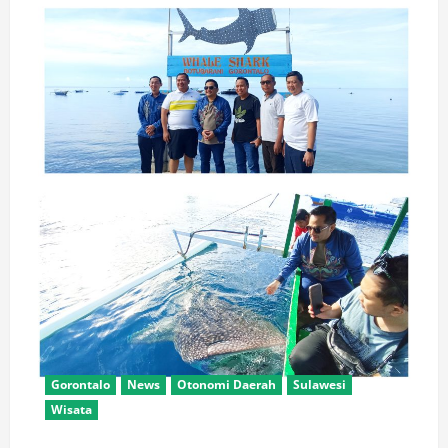
Gorontalo
News
Otonomi Daerah
Sulawesi
Wisata