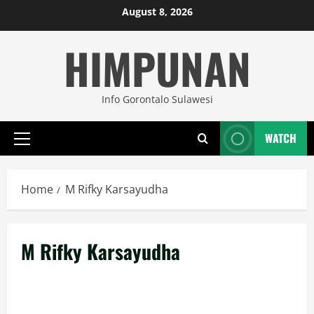
Skip
August 8, 2026
to
HIMPUNAN
content
Info Gorontalo Sulawesi
WATCH
Primary
Menu
Home
M Rifky Karsayudha
M Rifky Karsayudha