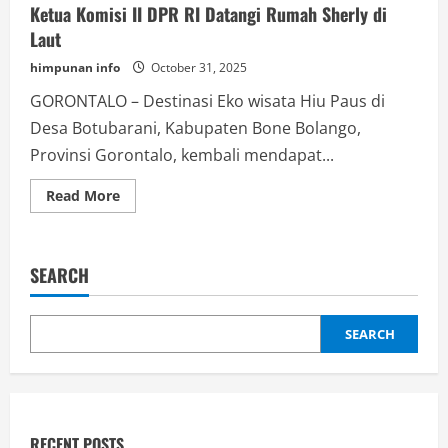
Ketua Komisi II DPR RI Datangi Rumah Sherly di
Laut
himpunan info
October 31, 2025
GORONTALO – Destinasi Eko wisata Hiu Paus di
Desa Botubarani, Kabupaten Bone Bolango,
Provinsi Gorontalo, kembali mendapat...
Read
Read More
more
about
Ketua
Komisi
II
SEARCH
DPR
RI
Datangi
Rumah
Sherly
SEARCH
di
Laut
RECENT POSTS