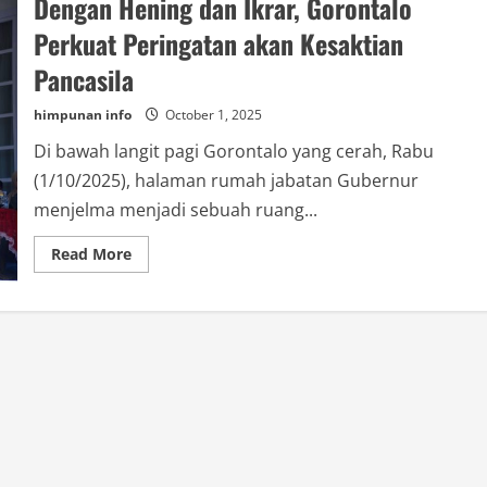
Dengan Hening dan Ikrar, Gorontalo
Perkuat Peringatan akan Kesaktian
Pancasila
himpunan info
October 1, 2025
Di bawah langit pagi Gorontalo yang cerah, Rabu
(1/10/2025), halaman rumah jabatan Gubernur
menjelma menjadi sebuah ruang...
Read
Read More
more
about
Dengan
Hening
dan
Ikrar,
Gorontalo
Perkuat
Peringatan
akan
Kesaktian
Pancasila