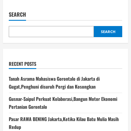
Rachmat
Gobel:
Agar
SEARCH
Rupiah
Kuat,Undang
Eksportir
Nasional,Ekonomi
Rill
SEARCH
Harus
Bergerak
RECENT POSTS
Tanah Asrama Mahasiswa Gorontalo di Jakarta di
Gugat,Penghuni disuruh Pergi dan Kosongkan
Gusnar-Saipul Perkuat Kolaborasi,Bangun Motor Ekonomi
Pertanian Gorontalo
Pasar RAWA BENING Jakarta,Ketika Kilau Batu Mulia Masih
Redup