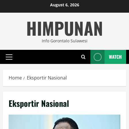
Skip
August 6, 2026
to
HIMPUNAN
content
Info Gorontalo Sulawesi
WATCH
Primary
Menu
Home
Eksportir Nasional
Eksportir Nasional