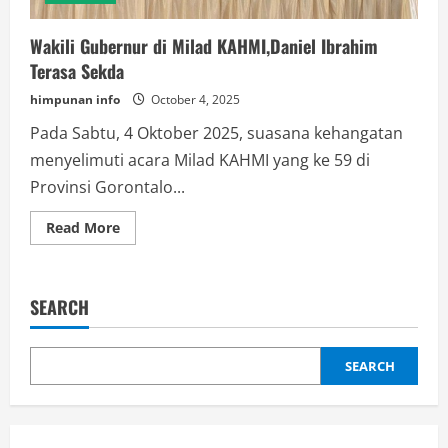
Wakili Gubernur di Milad KAHMI,Daniel Ibrahim
Terasa Sekda
himpunan info
October 4, 2025
Pada Sabtu, 4 Oktober 2025, suasana kehangatan
menyelimuti acara Milad KAHMI yang ke 59 di
Provinsi Gorontalo...
Read
Read More
more
about
Wakili
Gubernur
di
SEARCH
Milad
KAHMI,Daniel
Ibrahim
Terasa
Sekda
SEARCH