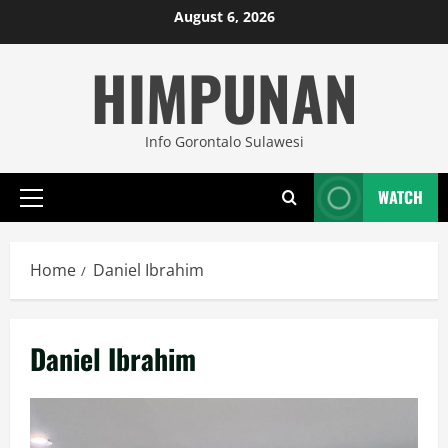
Skip
August 6, 2026
to
HIMPUNAN
content
Info Gorontalo Sulawesi
WATCH
Primary
Menu
Home
Daniel Ibrahim
Daniel Ibrahim