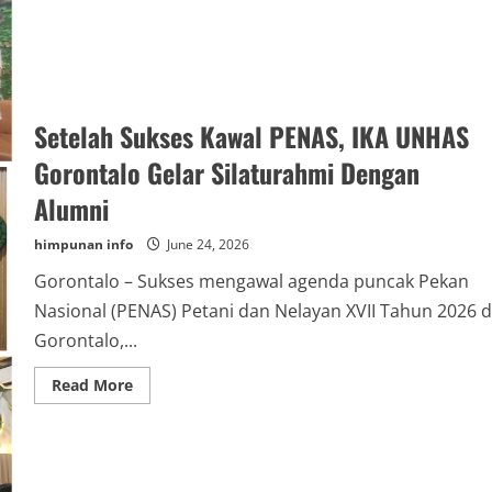
Setelah Sukses Kawal PENAS, IKA UNHAS
Gorontalo Gelar Silaturahmi Dengan
Alumni
himpunan info
June 24, 2026
Gorontalo – Sukses mengawal agenda puncak Pekan
Nasional (PENAS) Petani dan Nelayan XVII Tahun 2026 d
Gorontalo,...
Read
Read More
more
about
Setelah
Sukses
Kawal
PENAS,
IKA