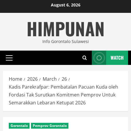
Skip
August 6, 2026
to
HIMPUNAN
content
Info Gorontalo Sulawesi
WATCH
Primary
Menu
Home
2026
March
26
Kadis Parekrafpar: Pembatalan Pacuan Kuda oleh
Fordasi Tak Surutkan Komitmen Pemprov Untuk
Semarakkan Lebaran Ketupat 2026
Gorontalo
Pemprov Gorontalo