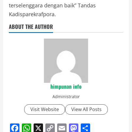
terselenggara dengan baik” Tandas
Kadisparekrafpora.
ABOUT THE AUTHOR
himpunan info
Administrator
Visit Website
View All Posts
Facebook
WhatsApp
X
Copy
Email
Mastodon
Share