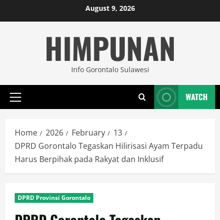
Skip
August 9, 2026
to
HIMPUNAN
content
Info Gorontalo Sulawesi
WATCH
Primary
Menu
Home
2026
February
13
DPRD Gorontalo Tegaskan Hilirisasi Ayam Terpadu
Harus Berpihak pada Rakyat dan Inklusif
DPRD Provinsi Gorontalo
DPRD Gorontalo Tegaskan