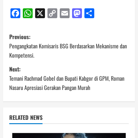
Facebook
WhatsApp
X
Copy
Email
Mastodon
Share
Link
Post
Previous:
navigation
Pengangkatan Komisaris BSG Berdasarkan Mekanisme dan
Kompetensi.
Next:
Temani Rachmad Gobel dan Bupati Kabgor di GPM, Roman
Nasaru Apresiasi Gerakan Pangan Murah
RELATED NEWS