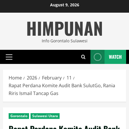
Skip
August 9, 2026
to
HIMPUNAN
content
Info Gorontalo Sulawesi
WATCH
Primary
Menu
Home
2026
February
11
Rapat Perdana Komite Audit Bank SulutGo, Rania
Riris Ismail Tancap Gas
Gorontalo
Sulawesi Utara
Rapat Perdana Komite Audit Bank