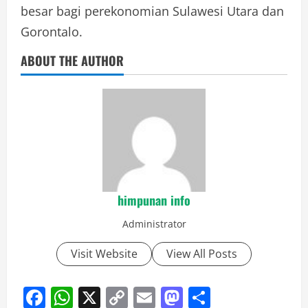
besar bagi perekonomian Sulawesi Utara dan
Gorontalo.
ABOUT THE AUTHOR
himpunan info
Administrator
Visit Website
View All Posts
Facebook
WhatsApp
X
Copy
Email
Mastodon
Share