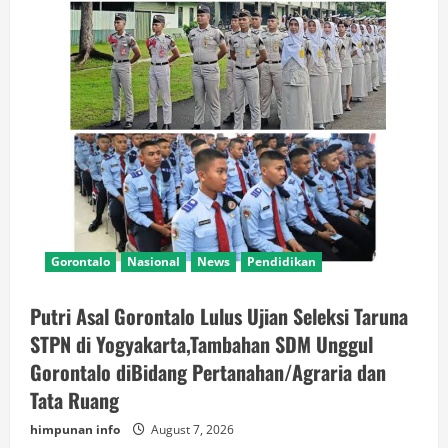
Gorontalo
Nasional
News
Pendidikan
Putri Asal Gorontalo Lulus Ujian Seleksi Taruna
STPN di Yogyakarta,Tambahan SDM Unggul
Gorontalo diBidang Pertanahan/Agraria dan
Tata Ruang
himpunan info
August 7, 2026